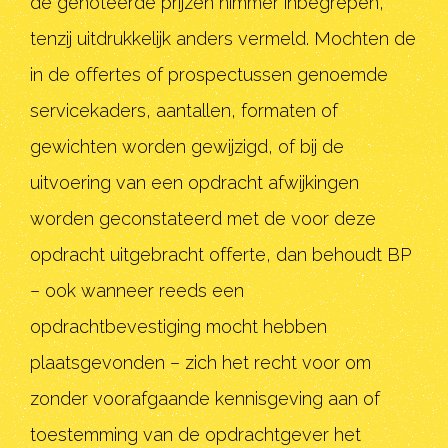
de genoteerde prijzen nimmer inbegrepen,
tenzij uitdrukkelijk anders vermeld. Mochten de
in de offertes of prospectussen genoemde
servicekaders, aantallen, formaten of
gewichten worden gewijzigd, of bij de
uitvoering van een opdracht afwijkingen
worden geconstateerd met de voor deze
opdracht uitgebracht offerte, dan behoudt BP
– ook wanneer reeds een
opdrachtbevestiging mocht hebben
plaatsgevonden – zich het recht voor om
zonder voorafgaande kennisgeving aan of
toestemming van de opdrachtgever het