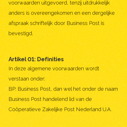
voorwaarden uitgevoerd, tenzij uitdrukkelijk
anders is overeengekomen en een dergelijke
afspraak schriftelijk door Business Post is
bevestigd.
Artikel 01: Definities
In deze algemene voorwaarden wordt
verstaan onder:
BP: Business Post, dan wel het onder de naam
Business Post handelend lid van de
Coöperatieve Zakelijke Post Nederland U.A.