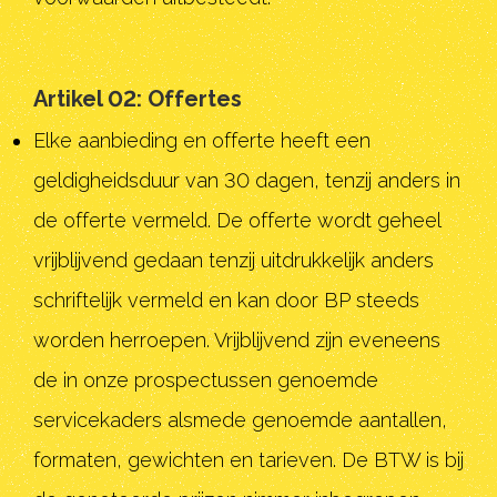
Artikel 02: Offertes
Elke aanbieding en offerte heeft een
geldigheidsduur van 30 dagen, tenzij anders in
de offerte vermeld. De offerte wordt geheel
vrijblijvend gedaan tenzij uitdrukkelijk anders
schriftelijk vermeld en kan door BP steeds
worden herroepen. Vrijblijvend zijn eveneens
de in onze prospectussen genoemde
servicekaders alsmede genoemde aantallen,
formaten, gewichten en tarieven. De BTW is bij