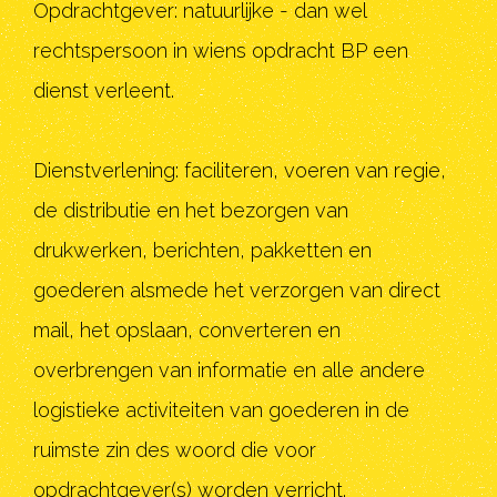
Opdrachtgever: natuurlijke - dan wel
rechtspersoon in wiens opdracht BP een
dienst verleent.
Dienstverlening: faciliteren, voeren van regie,
de distributie en het bezorgen van
drukwerken, berichten, pakketten en
goederen alsmede het verzorgen van direct
mail, het opslaan, converteren en
overbrengen van informatie en alle andere
logistieke activiteiten van goederen in de
ruimste zin des woord die voor
opdrachtgever(s) worden verricht.