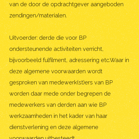
van de door de opdrachtgever aangeboden
zendingen/materialen.
Uitvoerder: derde die voor BP
ondersteunende activiteiten verricht,
bijvoorbeeld fulfilment, adressering etc.Waar in
deze algemene voorwaarden wordt
gesproken van medewerk(st)ers van BP
worden daar mede onder begrepen de
medewerkers van derden aan wie BP
werkzaamheden in het kader van haar
dienstverlening en deze algemene
voorwaarden uitbesteedt.