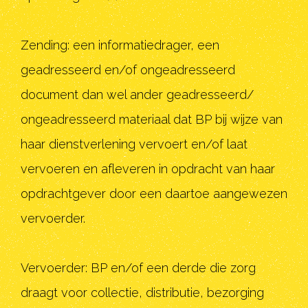
Zending: een informatiedrager, een
geadresseerd en/of ongeadresseerd
document dan wel ander geadresseerd/
ongeadresseerd materiaal dat BP bij wijze van
haar dienstverlening vervoert en/of laat
vervoeren en afleveren in opdracht van haar
opdrachtgever door een daartoe aangewezen
vervoerder.
Vervoerder: BP en/of een derde die zorg
draagt voor collectie, distributie, bezorging